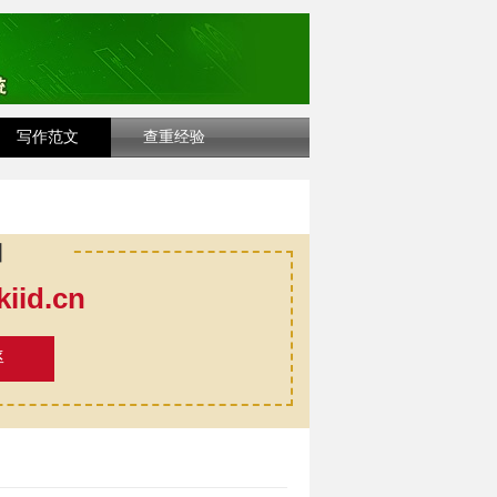
写作范文
查重经验
口
id.cn
率