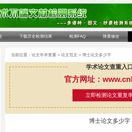
程
下载历史检测结果
检测FAQ
降重修改
当前位置：
论文学术查重
>
论文范文
> 博士论文多少字
学术论文查重入
官方网址：www.cnki
立即检测论文重复
博士论文多少字