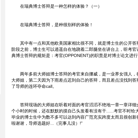
在瑞典博士答辩是一种怎样的体验？（一）
在瑞典博士答辩，是种很别样的体验！
其中有一点和其他欧美国家相比很不同，就是博士生的公开答辩会(P
阶段之前，博士生可以逍遥自在地跷着二郎腿坐在讲台上，听考官
典博士答辩的规矩是：考官(OPPONENT)的职责是对博士论文进
两年多前大师姐博士答辩的考官来自挪威，是一业界女强人，
大师姐，第二天因为下雨差点迟到自己的答辩，而且差点没找到答
了导师的连环夺命call。
答辩现场的大师姐在听着对面的考官滔滔不绝地一章一章详细
个小时的时候，还在默默的摸自己头发看有没有干......考官不时给大
毕业的博士生中为数不多可以达到内容广范充实跨度太而且很创新很有
啦谢谢，导师选题好...（完事儿没）!”