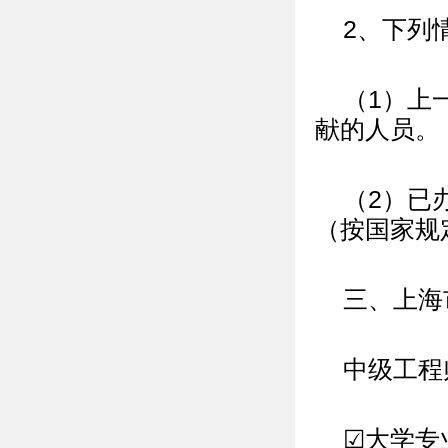
2、下列
（1）上
献的人员。
（2）已
（按国家规
三、上海
中级工程
☑大学专